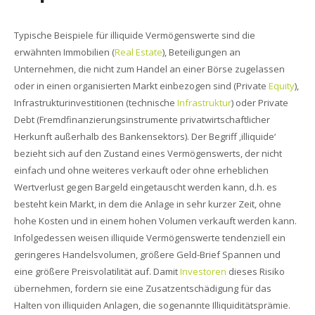
Typische Beispiele für illiquide Vermögenswerte sind die
erwähnten Immobilien (
Real Estate
), Beteiligungen an
Unternehmen, die nicht zum Handel an einer Börse zugelassen
oder in einen organisierten Markt einbezogen sind (Private
Equity
),
Infrastrukturinvestitionen (technische
Infrastruktur
) oder Private
Debt (Fremdfinanzierungsinstrumente privatwirtschaftlicher
Herkunft außerhalb des Bankensektors). Der Begriff ‚illiquide‘
bezieht sich auf den Zustand eines Vermögenswerts, der nicht
einfach und ohne weiteres verkauft oder ohne erheblichen
Wertverlust gegen Bargeld eingetauscht werden kann, d.h. es
besteht kein Markt, in dem die Anlage in sehr kurzer Zeit, ohne
hohe Kosten und in einem hohen Volumen verkauft werden kann.
Infolgedessen weisen illiquide Vermögenswerte tendenziell ein
geringeres Handelsvolumen, größere Geld-Brief Spannen und
eine größere Preisvolatilität auf. Damit
Investoren
dieses Risiko
übernehmen, fordern sie eine Zusatzentschädigung für das
Halten von illiquiden Anlagen, die sogenannte Illiquiditätsprämie.