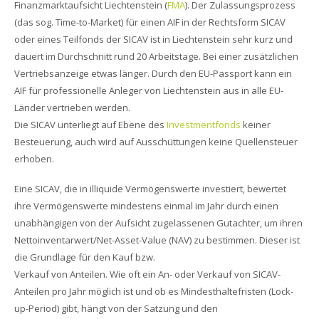
Finanzmarktaufsicht Liechtenstein (
FMA
). Der Zulassungsprozess
(das sog. Time-to-Market) für einen AIF in der Rechtsform SICAV
oder eines Teilfonds der SICAV ist in Liechtenstein sehr kurz und
dauert im Durchschnitt rund 20 Arbeitstage. Bei einer zusätzlichen
Vertriebsanzeige etwas länger. Durch den EU-Passport kann ein
AIF für professionelle Anleger von Liechtenstein aus in alle EU-
Länder vertrieben werden.
Die SICAV unterliegt auf Ebene des
Investmentfonds
keiner
Besteuerung, auch wird auf Ausschüttungen keine Quellensteuer
erhoben.
Eine SICAV, die in illiquide Vermögenswerte investiert, bewertet
ihre Vermögenswerte mindestens einmal im Jahr durch einen
unabhängigen von der Aufsicht zugelassenen Gutachter, um ihren
Nettoinventarwert/Net-Asset-Value (NAV) zu bestimmen. Dieser ist
die Grundlage für den Kauf bzw.
Verkauf von Anteilen. Wie oft ein An- oder Verkauf von SICAV-
Anteilen pro Jahr möglich ist und ob es Mindesthaltefristen (Lock-
up-Period) gibt, hängt von der Satzung und den